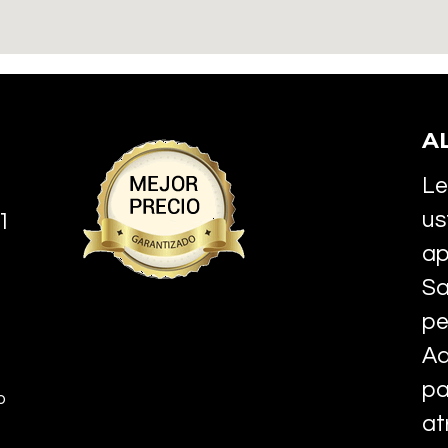
A
Le
us
1
ap
Sa
pe
Ad
pa
o
at